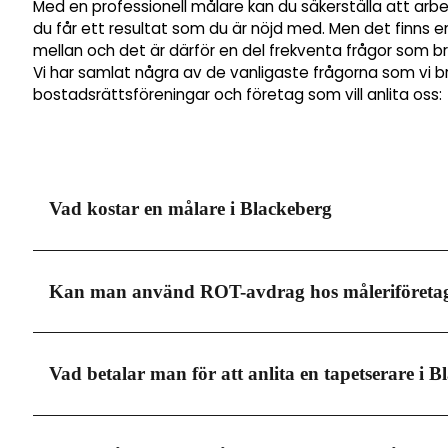
Med en professionell målare kan du säkerställa att arbe
du får ett resultat som du är nöjd med. Men det finns en
mellan och det är därför en del frekventa frågor som b
Vi har samlat några av de vanligaste frågorna som vi b
bostadsrättsföreningar och företag som vill anlita oss:
Vad kostar en målare i Blackeberg
Målare i Blackeberg tar lite olika pris beroende på vilke
Kan man använd ROT-avdrag hos måleriföretag
så mycket som mellan 600-700 kronor i timmen. Men i 
och det är viktigt att du anlitar en seriös firma, dä
vilket kommer dra ner kostnaden rejält.
Måleri i Blackeberg erbjuder dig möjligheten att göra 
Vad betalar man för att anlita en tapetserare i 
typer av tjänster. Detta är också någonting som kom
det kan däremot vara värt att nämna till vald målerif
Detta drar av 30% på arbetskostnaden när du använd