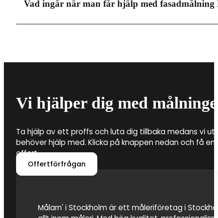
Den totala kostnaden för att få tapeten professionel
Vad ingår när man får hjälp med fasadmålning
000-4 000 kronor. Men utöver detta behöver du även
materialkostnader. Det är därför flera faktorer som a
byta tapeter i din fastighet.
Det är framför allt tre saker som ingår när du anlitar 
Blackeberg. Detta är förarbete, tvätt av fasaden för
hjälp med vilken färg som ska användas. Att anlita en
därför att färgen fäster och att fasaden även kan s
Vi hjälper dig med målninge
Ta hjälp av ett proffs och luta dig tillbaka medans vi utf
behöver hjälp med. Klicka på knappen nedan och få en 
offert.
Offertförfrågan
Målarn' i Stockholm är ett måleriföretag i Stockhol