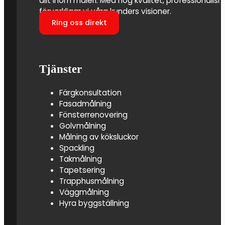
allt inom måleri. Med hög kvalitet, professionali
förverkligar vi våra kunders visioner.
Ring oss direkt
Tjänster
Färgkonsultation
Fasadmålning
Fönsterrenovering
Golvmålning
Målning av köksluckor
Spackling
Takmålning
Tapetsering
Trapphusmålning
Väggmålning
Hyra byggställning