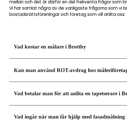
mellan och det är därför en del frekventa frågor som b
Vi har samlat några av de vanligaste frågorna som vi b
bostadsrättsföreningar och företag som vill anlita oss:
Vad kostar en målare i Brottby
Målare i Brottby tar lite olika pris beroende på vilken t
Kan man använd ROT-avdrag hos måleriföretag
mycket som mellan 600-700 kronor i timmen. Men i mån
och det är viktigt att du anlitar en seriös firma, dä
vilket kommer dra ner kostnaden rejält.
Måleri i Brottby erbjuder dig möjligheten att göra avd
Vad betalar man för att anlita en tapetserare i B
av tjänster. Detta är också någonting som kommer at
däremot vara värt att nämna till vald målerifirma att
av 30% på arbetskostnaden när du använder en målar
Den totala kostnaden för att få tapeten professionel
Vad ingår när man får hjälp med fasadmålning
000-4 000 kronor. Men utöver detta behöver du även