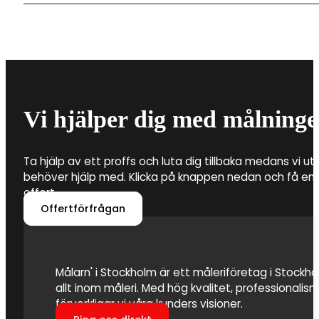
materialkostnader. Det är därför flera faktorer som a
byta tapeter i din fastighet.
Det är framför allt tre saker som ingår när du anlitar 
Brottby. Detta är förarbete, tvätt av fasaden för at
hjälp med vilken färg som ska användas. Att anlita en
därför att färgen fäster och att fasaden även kan s
Vi hjälper dig med målninge
Ta hjälp av ett proffs och luta dig tillbaka medans vi utf
behöver hjälp med. Klicka på knappen nedan och få en 
offert.
Offertförfrågan
Målarn' i Stockholm är ett måleriföretag i Stockhol
allt inom måleri. Med hög kvalitet, professionali
förverkligar vi våra kunders visioner.