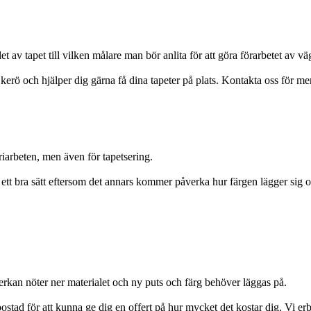
t av tapet till vilken målare man bör anlita för att göra förarbetet av v
kerö och hjälper dig gärna få dina tapeter på plats. Kontakta oss för mer
iarbeten, men även för tapetsering.
 på ett bra sätt eftersom det annars kommer påverka hur färgen lägger sig 
verkan nöter ner materialet och ny puts och färg behöver läggas på.
stad för att kunna ge dig en offert på hur mycket det kostar dig. Vi erb