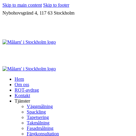
Skip to main content
Skip to footer
Nybohovsgränd 4, 117 63 Stockholm
Hem
Om oss
ROT-avdrag
Kontakt
Tjänster
Väggmålning
Spackling
Tapetsering
Takmålning
Fasadmålning
Färgkonsultation