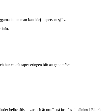
äggarna innan man kan börja tapetsera själv.
 info.
och hur enkelt tapetseringen blir att genomföra.
juder helhetslösningar och är proffs på just fasadmålning i Ekerö.