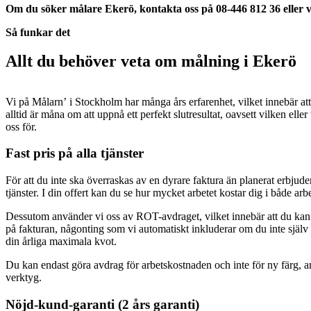
Om du söker målare Ekerö, kontakta oss på 08-446 812 36 eller vi
Så funkar det
Allt du behöver veta om målning i Ekerö
Vi på Målarn’ i Stockholm har många års erfarenhet, vilket innebär at
alltid är måna om att uppnå ett perfekt slutresultat, oavsett vilken eller v
oss för.
Fast pris på alla tjänster
För att du inte ska överraskas av en dyrare faktura än planerat erbjuder v
tjänster. I din offert kan du se hur mycket arbetet kostar dig i både arb
Dessutom använder vi oss av ROT-avdraget, vilket innebär att du ka
på fakturan, någonting som vi automatiskt inkluderar om du inte själv
din årliga maximala kvot.
Du kan endast göra avdrag för arbetskostnaden och inte för ny färg, a
verktyg.
Nöjd-kund-garanti (2 års garanti)