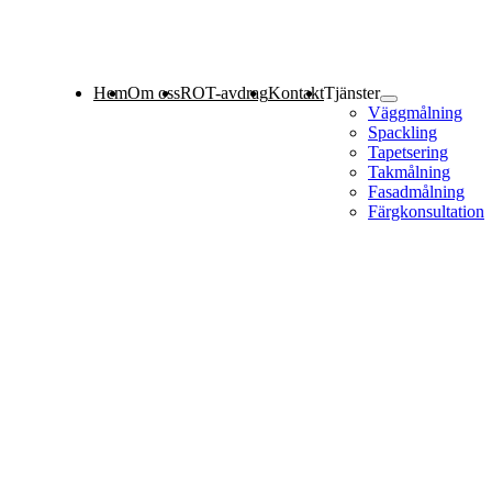
Hem
Om oss
ROT-avdrag
Kontakt
Tjänster
Väggmålning
Spackling
Tapetsering
Takmålning
Fasadmålning
Färgkonsultation