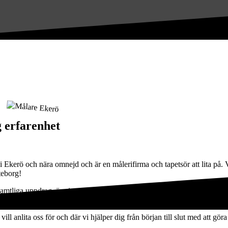
 erfarenhet
 i Ekerö och nära omnejd och är en målerifirma och tapetsör att lita på. 
teborg!
 samtliga uppdrag, är vi stolta över arbetet som vi utför. Vi erbjuder ä
 annat uppdrag.
ll anlita oss för och där vi hjälper dig från början till slut med att gör