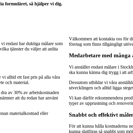
a formuläret, så hjälper vi dig.
Välkommen att kontakta oss för di
t vi endast har duktiga målare som
företag som finns tillgängligt utö
ilka tjänster du väljer att anlita
Medarbetare med många å
Vi anställer endast målare i Stock
ska kunna känna dig trygg i att arbe
i alltid ett fast pris på alla våra
ete och material.
Dessutom utbildar vi våra anställda
utvecklingen och alltid ligga steget
n dra av 30% av arbetskostnaden
 nämner att du redan har använt
Vi kan därför rekommendera prod
typer av upprustning och renoverin
nnan materialkostnad eller
Snabbt och effektivt måler
För att kunna hålla kostnaderna ne
kunna slutföras så snabbt som möj