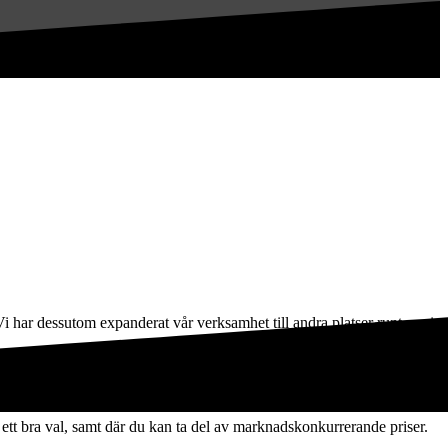
Vi har dessutom expanderat vår verksamhet till andra platser runt om i
ven en nöjd-kund-garanti som ger dig ökad trygghet när du bland annat
a ett bra val, samt där du kan ta del av marknadskonkurrerande priser.