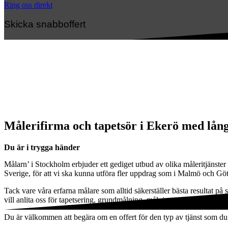
Ring oss direkt
Skicka snabboffert
Målerifirma och tapetsör i Ekerö med lång
Du är i trygga händer
Målarn’ i Stockholm erbjuder ett gediget utbud av olika måleritjänster
Sverige, för att vi ska kunna utföra fler uppdrag som i Malmö och Gö
Tack vare våra erfarna målare som alltid säkerställer bästa resultat på
vill anlita oss för tapetsering, grundmålning, målning av fönster eller
Du är välkommen att begära om en offert för den typ av tjänst som du vi