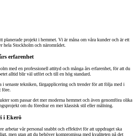
tt planerade projekt i hemmet. Vi är måna om våra kunder och är ett
ver hela Stockholm och närområdet.
rs erfarenhet
holm med en professionell attityd och många års erfarenhet, för att du
tet alltid blir väl utfört och till en hög standard.
 i senaste tekniken, färgapplicering och trender för att följa med i
 före.
ukter som passar det mer moderna hemmet och även genomföra olika
gsprojekt om du föredrar en mer klassisk stil eller målning.
i i Ekerö
re arbetar vår personal snabbt och effektivt för att uppdraget ska
ligt, men utan att du behöver kompromissa med kvaliteten på det