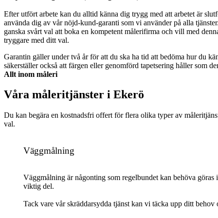
Efter utfört arbete kan du alltid känna dig trygg med att arbetet är slut
använda dig av vår nöjd-kund-garanti som vi använder på alla tjänster.
ganska svårt val att boka en kompetent målerifirma och vill med denna
tryggare med ditt val.
Garantin gäller under två år för att du ska ha tid att bedöma hur du kän
säkerställer också att färgen eller genomförd tapetsering håller som de
Allt inom måleri
Våra måleritjänster i Ekerö
Du kan begära en kostnadsfri offert för flera olika typer av måleritjän
val.
Väggmålning
Väggmålning är någonting som regelbundet kan behöva göras i din
viktig del.
Tack vare vår skräddarsydda tjänst kan vi täcka upp ditt behov o