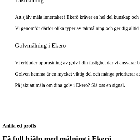
Takmålning
Att själv måla innertaket i Ekerö kräver en hel del kunskap och
Vi genomför därför olika typer av takmålning och ger dig alltid ful
Golvmålning i Ekerö
Vi erbjuder upprustning av golv i din fastighet där vi ansvarar 
Golven hemma är en mycket viktig del och många prioriterar att 
På jakt att måla om dina golv i Ekerö? Slå oss en signal.
Anlita ett proffs
Få full hjälp med målning i Ekerö