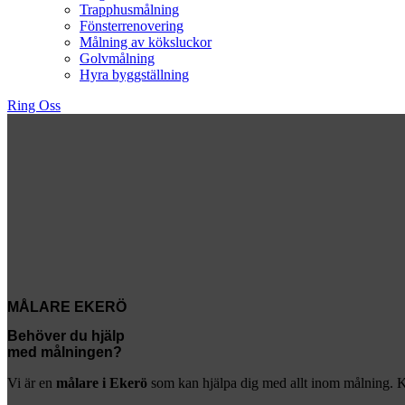
Trapphusmålning
Fönsterrenovering
Målning av köksluckor
Golvmålning
Hyra byggställning
Ring Oss
MÅLARE EKERÖ
Behöver du hjälp
med målningen?
Vi är en
målare i Ekerö
som kan hjälpa dig med allt inom målning. Ko