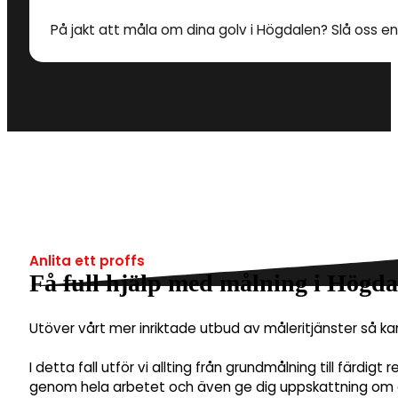
På jakt att måla om dina golv i Högdalen? Slå oss en 
Anlita ett proffs
Få full hjälp med målning i Högda
Utöver vårt mer inriktade utbud av måleritjänster så k
I detta fall utför vi allting från grundmålning till färdig
genom hela arbetet och även ge dig uppskattning om et