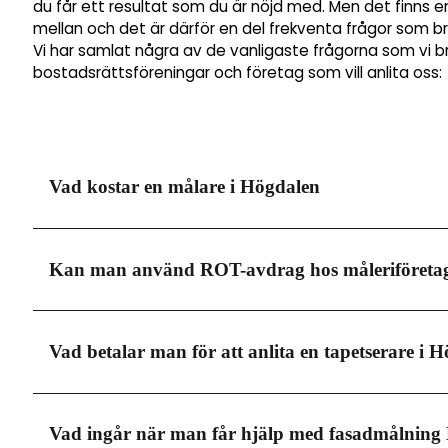
du får ett resultat som du är nöjd med. Men det finns en
mellan och det är därför en del frekventa frågor som b
Vi har samlat några av de vanligaste frågorna som vi b
bostadsrättsföreningar och företag som vill anlita oss:
Vad kostar en målare i Högdalen
Målare i Högdalen tar lite olika pris beroende på vilken
Kan man använd ROT-avdrag hos måleriföretag
mycket som mellan 600-700 kronor i timmen. Men i mån
och det är viktigt att du anlitar en seriös firma, dä
vilket kommer dra ner kostnaden rejält.
Måleri i Högdalen erbjuder dig möjligheten att göra av
Vad betalar man för att anlita en tapetserare i 
typer av tjänster. Detta är också någonting som kom
det kan däremot vara värt att nämna till vald målerif
Detta drar av 30% på arbetskostnaden när du använd
Den totala kostnaden för att få tapeten professionel
Vad ingår när man får hjälp med fasadmålning