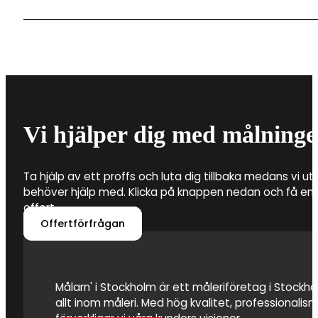
000-4 000 kronor. Men utöver detta behöver du även
materialkostnader. Det är därför flera faktorer som a
byta tapeter i din fastighet.
Det är framför allt tre saker som ingår när du anlitar 
Högdalen. Detta är förarbete, tvätt av fasaden för 
hjälp med vilken färg som ska användas. Att anlita en
därför att färgen fäster och att fasaden även kan s
Vi hjälper dig med målninge
Ta hjälp av ett proffs och luta dig tillbaka medans vi utf
behöver hjälp med. Klicka på knappen nedan och få en 
offert.
Offertförfrågan
Målarn' i Stockholm är ett måleriföretag i Stockhol
allt inom måleri. Med hög kvalitet, professionali