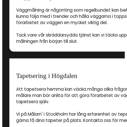
Väggmålning är någonting som regelbundet kan behöv
kunna följa med i trender och hålla väggarna i toppsk
förarbetet av väggen en mycket viktig del.
Tack vare vår skräddarsydda tjänst kan vi täcka up
målningen från början till slut.
Tapetsering i Högdalen
Att tapetsera hemma kan väcka många olika frågor. Al
målare man bör anlita för att göra förarbetet av v
tapetsera själv.
Vi på Målarn' i Stockholm har lång erfarenhet av tep
gärna få dina tapeter på plats. Kontakta oss för mer