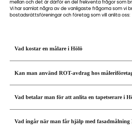
mellan och det är därför en del frekventa frågor som b
Vi har samlat några av de vanligaste frågorna som vi b
bostadsrättsföreningar och företag som vill anlita oss:
Vad kostar en målare i Hölö
Målare i Hölö tar lite olika pris beroende på vilken tjän
Kan man använd ROT-avdrag hos måleriföretag
mycket som mellan 600-700 kronor i timmen. Men i mån
och det är viktigt att du anlitar en seriös firma, dä
vilket kommer dra ner kostnaden rejält.
Måleri i Hölö erbjuder dig möjligheten att göra avdrag
Vad betalar man för att anlita en tapetserare i H
tjänster. Detta är också någonting som kommer att r
däremot vara värt att nämna till vald målerifirma att
av 30% på arbetskostnaden när du använder en målar
Den totala kostnaden för att få tapeten professionel
Vad ingår när man får hjälp med fasadmålning
000-4 000 kronor. Men utöver detta behöver du även