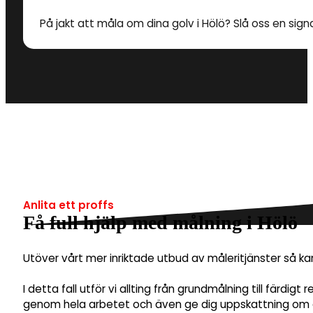
På jakt att måla om dina golv i Hölö? Slå oss en signa
Anlita ett proffs
Få full hjälp med målning i Hölö
Utöver vårt mer inriktade utbud av måleritjänster så k
I detta fall utför vi allting från grundmålning till färdig
genom hela arbetet och även ge dig uppskattning om et