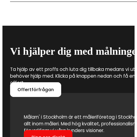
materialkostnader. Det är därför flera faktorer som a
byta tapeter i din fastighet.
Det är framför allt tre saker som ingår när du anlitar 
Detta är förarbete, tvätt av fasaden för att avlägs
vilken färg som ska användas. Att anlita en profession
färgen fäster och att fasaden även kan stå emot vä
Vi hjälper dig med målninge
Ta hjälp av ett proffs och luta dig tillbaka medans vi utf
behöver hjälp med. Klicka på knappen nedan och få en 
offert.
Offertförfrågan
Målarn' i Stockholm är ett måleriföretag i Stockhol
allt inom måleri. Med hög kvalitet, professionali
förverkligar vi våra kunders visioner.