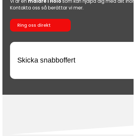
Vi är en
målare i Hölö
som kan hjälpa dig med allt ino
Kontakta oss så berättar vi mer.
Ring oss direkt
Skicka snabboffert