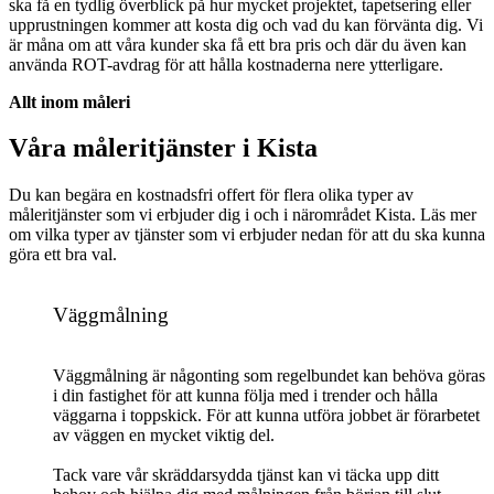
ska få en tydlig överblick på hur mycket projektet, tapetsering eller
upprustningen kommer att kosta dig och vad du kan förvänta dig. Vi
är måna om att våra kunder ska få ett bra pris och där du även kan
använda ROT-avdrag för att hålla kostnaderna nere ytterligare.
Allt inom måleri
Våra måleritjänster i Kista
Du kan begära en kostnadsfri offert för flera olika typer av
måleritjänster som vi erbjuder dig i och i närområdet Kista. Läs mer
om vilka typer av tjänster som vi erbjuder nedan för att du ska kunna
göra ett bra val.
Väggmålning
Väggmålning är någonting som regelbundet kan behöva göras
i din fastighet för att kunna följa med i trender och hålla
väggarna i toppskick. För att kunna utföra jobbet är förarbetet
av väggen en mycket viktig del.
Tack vare vår skräddarsydda tjänst kan vi täcka upp ditt