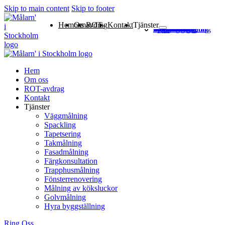
Skip to main content
Skip to footer
Hem
Om oss
ROT-avdrag
Kontakt
Tjänster
Väggmålning
Spackling
Tapetsering
Takmålning
Fasadmålning
Färgkonsultation
Trapphusmålning
Fönsterrenovering
Målning av köksluckor
Golvmålning
Hyra byggställning
Hem
Om oss
ROT-avdrag
Kontakt
Tjänster
Väggmålning
Spackling
Tapetsering
Takmålning
Fasadmålning
Färgkonsultation
Trapphusmålning
Fönsterrenovering
Målning av köksluckor
Golvmålning
Hyra byggställning
Ring Oss