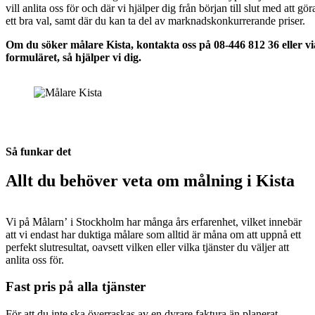
vill anlita oss för och där vi hjälper dig från början till slut med att gör
ett bra val, samt där du kan ta del av marknadskonkurrerande priser.
Om du söker målare Kista, kontakta oss på 08-446 812 36 eller vi
formuläret, så hjälper vi dig.
Så funkar det
Allt du behöver veta om målning i Kista
Vi på Målarn’ i Stockholm har många års erfarenhet, vilket innebär
att vi endast har duktiga målare som alltid är måna om att uppnå ett
perfekt slutresultat, oavsett vilken eller vilka tjänster du väljer att
anlita oss för.
Fast pris på alla tjänster
För att du inte ska överraskas av en dyrare faktura än planerat