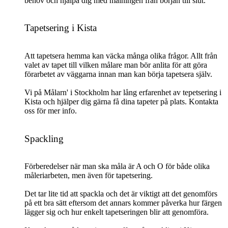
behov och hjälpa dig med målningen från början till slut.
Tapetsering i Kista
Att tapetsera hemma kan väcka många olika frågor. Allt från
valet av tapet till vilken målare man bör anlita för att göra
förarbetet av väggarna innan man kan börja tapetsera själv.
Vi på Målarn' i Stockholm har lång erfarenhet av tepetsering i
Kista och hjälper dig gärna få dina tapeter på plats. Kontakta
oss för mer info.
Spackling
Förberedelser när man ska måla är A och O för både olika
måleriarbeten, men även för tapetsering.
Det tar lite tid att spackla och det är viktigt att det genomförs
på ett bra sätt eftersom det annars kommer påverka hur färgen
lägger sig och hur enkelt tapetseringen blir att genomföra.