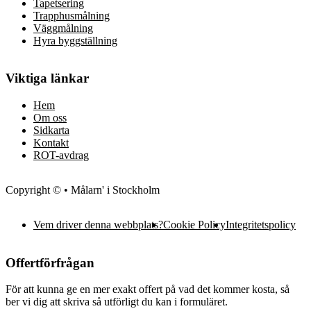
Tapetsering
Trapphusmålning
Väggmålning
Hyra byggställning
Viktiga länkar
Hem
Om oss
Sidkarta
Kontakt
ROT-avdrag
Copyright © • Målarn' i Stockholm
Vem driver denna webbplats?
Cookie Policy
Integritetspolicy
Offertförfrågan
För att kunna ge en mer exakt offert på vad det kommer kosta, så
ber vi dig att skriva så utförligt du kan i formuläret.