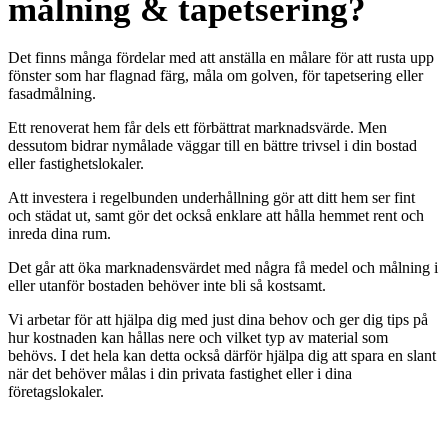
målning & tapetsering?
Det finns många fördelar med att anställa en målare för att rusta upp
fönster som har flagnad färg, måla om golven, för tapetsering eller
fasadmålning.
Ett renoverat hem får dels ett förbättrat marknadsvärde. Men
dessutom bidrar nymålade väggar till en bättre trivsel i din bostad
eller fastighetslokaler.
Att investera i regelbunden underhållning gör att ditt hem ser fint
och städat ut, samt gör det också enklare att hålla hemmet rent och
inreda dina rum.
Det går att öka marknadensvärdet med några få medel och målning i
eller utanför bostaden behöver inte bli så kostsamt.
Vi arbetar för att hjälpa dig med just dina behov och ger dig tips på
hur kostnaden kan hållas nere och vilket typ av material som
behövs. I det hela kan detta också därför hjälpa dig att spara en slant
när det behöver målas i din privata fastighet eller i dina
företagslokaler.