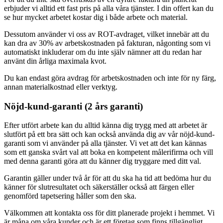
erbjuder vi alltid ett fast pris på alla våra tjänster. I din offert kan du
se hur mycket arbetet kostar dig i både arbete och material.
Dessutom använder vi oss av ROT-avdraget, vilket innebär att du
kan dra av 30% av arbetskostnaden på fakturan, någonting som vi
automatiskt inkluderar om du inte själv nämner att du redan har
använt din årliga maximala kvot.
Du kan endast göra avdrag för arbetskostnaden och inte för ny färg,
annan materialkostnad eller verktyg.
Nöjd-kund-garanti (2 års garanti)
Efter utfört arbete kan du alltid känna dig trygg med att arbetet är
slutfört på ett bra sätt och kan också använda dig av vår nöjd-kund-
garanti som vi använder på alla tjänster. Vi vet att det kan kännas
som ett ganska svårt val att boka en kompetent målerifirma och vill
med denna garanti göra att du känner dig tryggare med ditt val.
Garantin gäller under två år för att du ska ha tid att bedöma hur du
känner för slutresultatet och säkerställer också att färgen eller
genomförd tapetsering håller som den ska.
Välkommen att kontakta oss för ditt planerade projekt i hemmet. Vi
är måna om våra kunder och är ett företag som finns tillgängligt