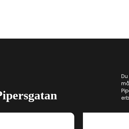
Du 
mål
Pip
Pipersgatan
erb