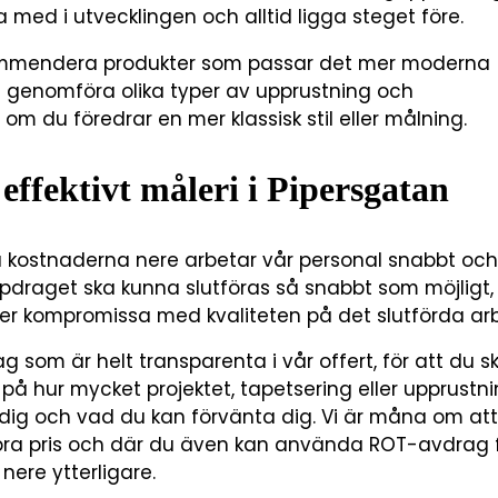
ja med i utvecklingen och alltid ligga steget före.
kommendera produkter som passar det mer moderna
genomföra olika typer av upprustning och
om du föredrar en mer klassisk stil eller målning.
effektivt måleri i Pipersgatan
la kostnaderna nere arbetar vår personal snabbt och
uppdraget ska kunna slutföras så snabbt som möjligt
er kompromissa med kvaliteten på det slutförda arb
ag som är helt transparenta i vår offert, för att du s
k på hur mycket projektet, tapetsering eller upprustn
dig och vad du kan förvänta dig. Vi är måna om att
 bra pris och där du även kan använda ROT-avdrag f
nere ytterligare.