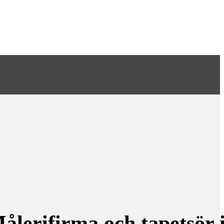
ålerifirma och tapetsör 