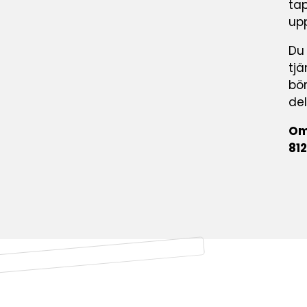
tap
up
Du
tjä
bör
de
Om
812