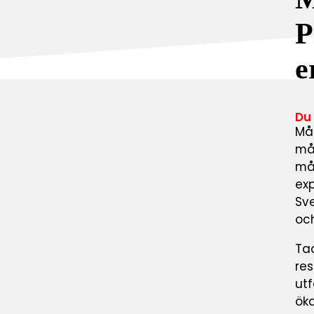
P
e
Du
Mål
må
mål
exp
Sve
oc
Tac
res
utf
öka