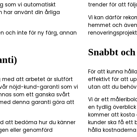
g som vi automatiskt
trender för att föl
n har använt din årliga
Vi kan därför re
hemmet och även 
 och inte för ny färg, annan
renoveringsprojekt 
Snabbt och 
nti)
För att kunna hål
g med att arbetet är slutfört
effektivt för att 
vår nöjd-kund-garanti som vi
utan att du behöv
kännas som ett ganska svårt
Vi är ett måleribol
l med denna garanti göra att
en tydlig överblic
kommer att kosta 
 tid att bedöma hur du känner
kunder ska få ett
ärgen eller genomförd
hålla kostnaderna 