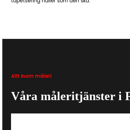
tapetsering håller som den ska.
Allt inom måleri
Våra måleritjänster i 