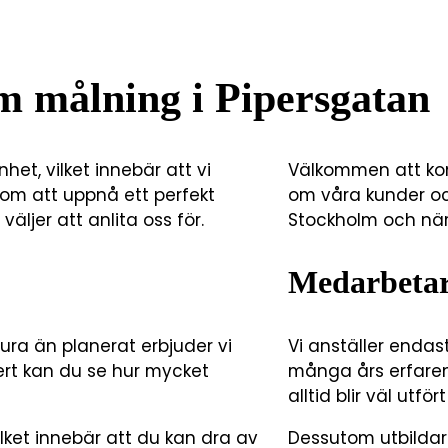
om målning i Pipersgatan
et, vilket innebär att vi
Välkommen att kon
om att uppnå ett perfekt
om våra kunder och
 väljer att anlita oss för.
Stockholm och nä
Medarbetar
tura än planerat erbjuder vi
Vi anställer endas
ffert kan du se hur mycket
många års erfarenh
alltid blir väl utfö
ket innebär att du kan dra av
Dessutom utbildar 