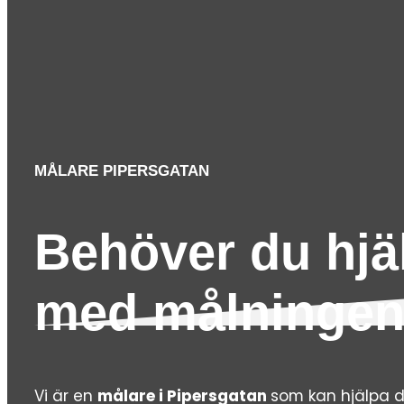
MÅLARE PIPERSGATAN
Behöver du hjä
med målninge
Vi är en
målare i Pipersgatan
som kan hjälpa d