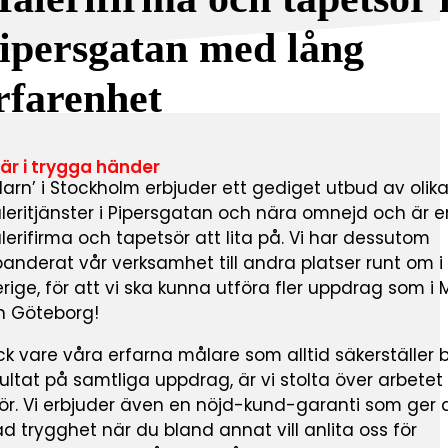
ipersgatan med lång
rfarenhet
 är i trygga händer
arn’ i Stockholm erbjuder ett gediget utbud av olik
leritjänster i Pipersgatan och nära omnejd och är e
erifirma och tapetsör att lita på. Vi har dessutom
anderat vår verksamhet till andra platser runt om i
rige, för att vi ska kunna utföra fler uppdrag som i
h Göteborg!
k vare våra erfarna målare som alltid säkerställer 
ultat på samtliga uppdrag, är vi stolta över arbetet
ör. Vi erbjuder även en nöjd-kund-garanti som ger 
d trygghet när du bland annat vill anlita oss för