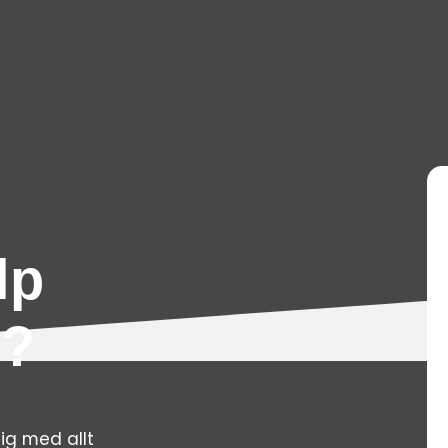
lp
n?
ig med allt