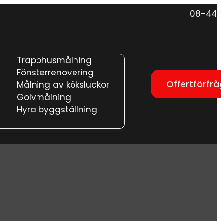
08-446
Trapphusmålning
Fönsterrenovering
Offertförfr
Målning av köksluckor
Golvmålning
Hyra byggställning