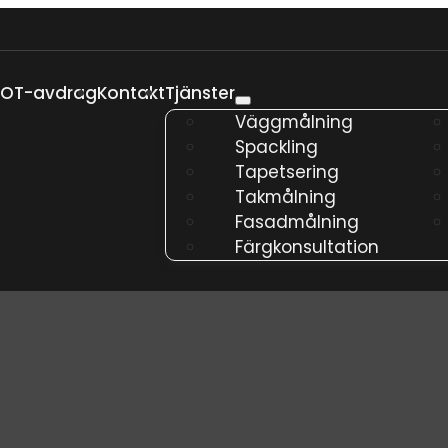
ROT-avdrag
Kontakt
Tjänster
Väggmålning
Spackling
Tapetsering
Takmålning
Fasadmålning
Färgkonsultation