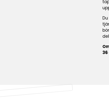
tap
up
Du
tjä
bör
de
Om
36 