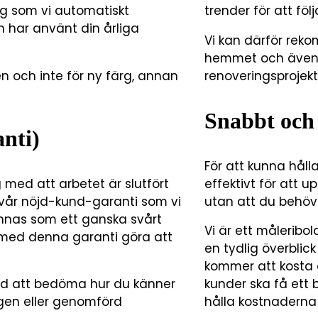
g som vi automatiskt
trender för att föl
n har använt din årliga
Vi kan därför re
hemmet och även 
 och inte för ny färg, annan
renoveringsprojekt 
Snabbt och 
nti)
För att kunna hål
g med att arbetet är slutfört
effektivt för att 
vår nöjd-kund-garanti som vi
utan att du behöv
kännas som ett ganska svårt
Vi är ett måleribol
l med denna garanti göra att
en tydlig överblic
kommer att kosta 
 tid att bedöma hur du känner
kunder ska få ett
ärgen eller genomförd
hålla kostnaderna 