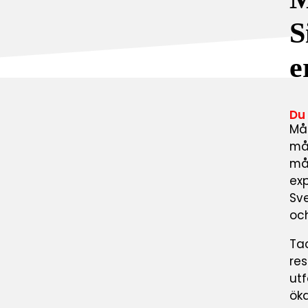
S
e
Du
Mål
mål
mål
exp
Sve
oc
Tac
res
utf
öka