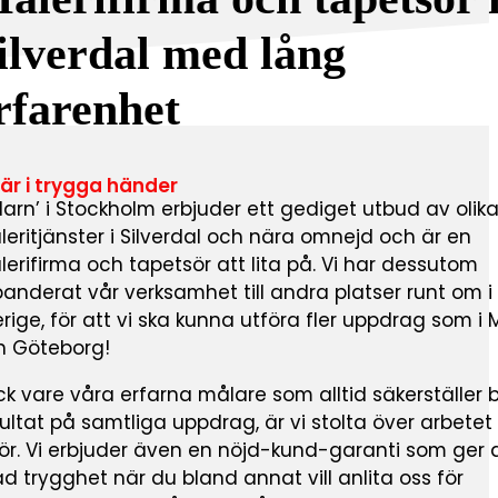
ilverdal med lång
rfarenhet
 är i trygga händer
arn’ i Stockholm erbjuder ett gediget utbud av olik
eritjänster i Silverdal och nära omnejd och är en
erifirma och tapetsör att lita på. Vi har dessutom
anderat vår verksamhet till andra platser runt om i
rige, för att vi ska kunna utföra fler uppdrag som i
h Göteborg!
k vare våra erfarna målare som alltid säkerställer 
ultat på samtliga uppdrag, är vi stolta över arbetet
ör. Vi erbjuder även en nöjd-kund-garanti som ger 
d trygghet när du bland annat vill anlita oss för