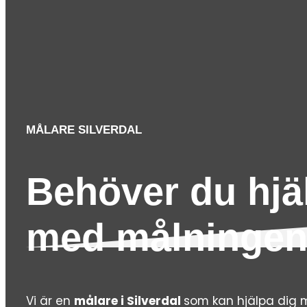
MÅLARE SILVERDAL
Behöver du hjä
med målninge
Vi är en
målare i Silverdal
som kan hjälpa dig 