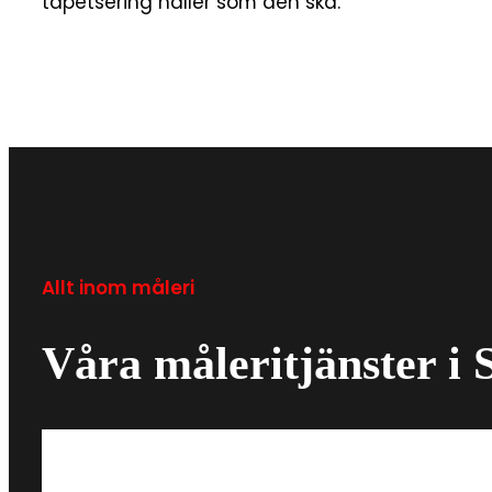
tapetsering håller som den ska.
Allt inom måleri
Våra måleritjänster i 