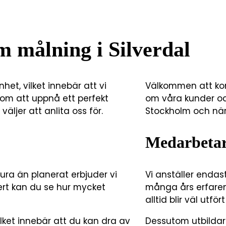
m målning i Silverdal
et, vilket innebär att vi
Välkommen att kon
om att uppnå ett perfekt
om våra kunder och
 väljer att anlita oss för.
Stockholm och nä
Medarbetar
tura än planerat erbjuder vi
Vi anställer endas
ffert kan du se hur mycket
många års erfarenh
alltid blir väl utfö
ket innebär att du kan dra av
Dessutom utbildar 