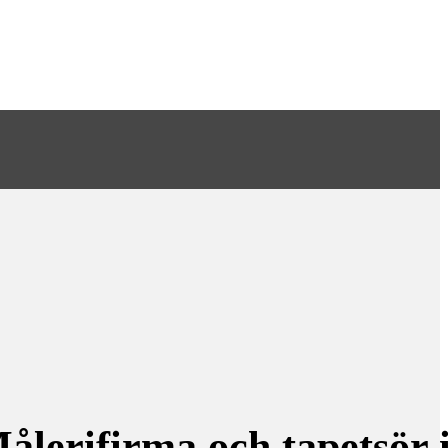
ålerifirma och tapetsör 