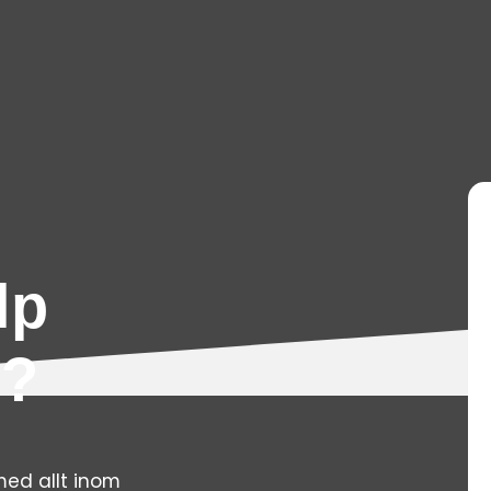
lp
n?
med allt inom