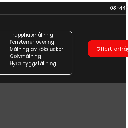
08-446
Trapphusmålning
Fönsterrenovering
Offertförfr
Målning av köksluckor
Golvmålning
Hyra byggställning