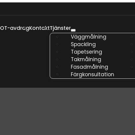
ROT-avdrag
Kontakt
Tjänster
Väggmålning
Spackling
Tapetsering
Takmålning
Fasadmålning
Färgkonsultation