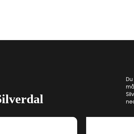
Du 
mål
Sil
Silverdal
ned