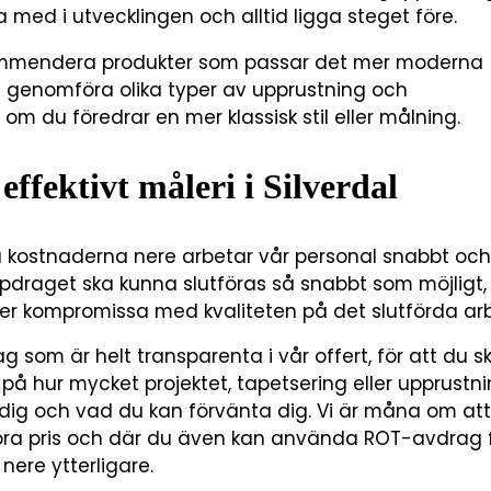
ja med i utvecklingen och alltid ligga steget före.
kommendera produkter som passar det mer moderna
genomföra olika typer av upprustning och
om du föredrar en mer klassisk stil eller målning.
effektivt måleri i Silverdal
la kostnaderna nere arbetar vår personal snabbt och
uppdraget ska kunna slutföras så snabbt som möjligt
er kompromissa med kvaliteten på det slutförda arb
ag som är helt transparenta i vår offert, för att du s
k på hur mycket projektet, tapetsering eller upprustn
dig och vad du kan förvänta dig. Vi är måna om att
 bra pris och där du även kan använda ROT-avdrag f
nere ytterligare.