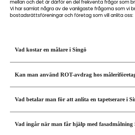
mellan och det är därför en del frekventa frågor som b
Vi har samlat några av de vanligaste frågorna som vi b
bostadsrättsföreningar och företag som vill anlita oss:
Vad kostar en målare i Singö
Målare i Singö tar lite olika pris beroende på vilken tjä
Kan man använd ROT-avdrag hos måleriföretag
mycket som mellan 600-700 kronor i timmen. Men i mån
och det är viktigt att du anlitar en seriös firma, dä
vilket kommer dra ner kostnaden rejält.
Måleri i Singö erbjuder dig möjligheten att göra avdra
Vad betalar man för att anlita en tapetserare i S
av tjänster. Detta är också någonting som kommer at
däremot vara värt att nämna till vald målerifirma att
av 30% på arbetskostnaden när du använder en målar
Den totala kostnaden för att få tapeten professionel
Vad ingår när man får hjälp med fasadmålning
000-4 000 kronor. Men utöver detta behöver du även