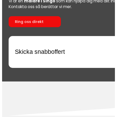
Vi är en
målare i Singö
som kan hjälpa dig med allt in
Kontakta oss så berättar vi mer.
Ring oss direkt
Skicka snabboffert