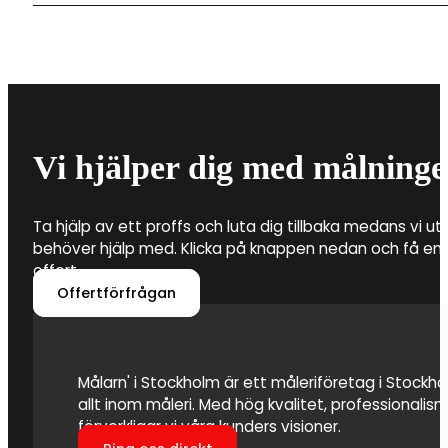
materialkostnader. Det är därför flera faktorer som a
byta tapeter i din fastighet.
Det är framför allt tre saker som ingår när du anlitar 
Detta är förarbete, tvätt av fasaden för att avlägs
vilken färg som ska användas. Att anlita en profession
färgen fäster och att fasaden även kan stå emot vä
Vi hjälper dig med målninge
Ta hjälp av ett proffs och luta dig tillbaka medans vi utf
behöver hjälp med. Klicka på knappen nedan och få en 
offert.
Offertförfrågan
Målarn' i Stockholm är ett måleriföretag i Stockhol
allt inom måleri. Med hög kvalitet, professionali
förverkligar vi våra kunders visioner.