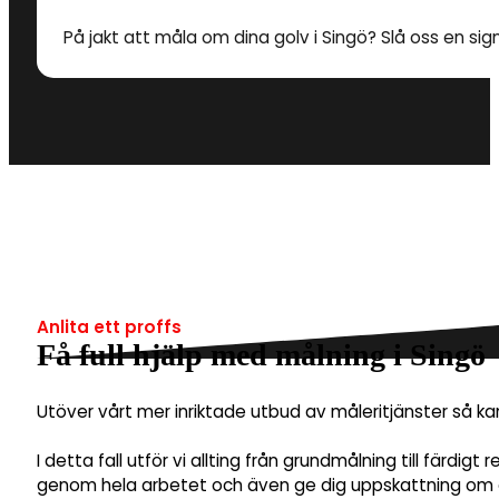
På jakt att måla om dina golv i Singö? Slå oss en sign
Anlita ett proffs
Få full hjälp med målning i Singö
Utöver vårt mer inriktade utbud av måleritjänster så k
I detta fall utför vi allting från grundmålning till färdig
genom hela arbetet och även ge dig uppskattning om et