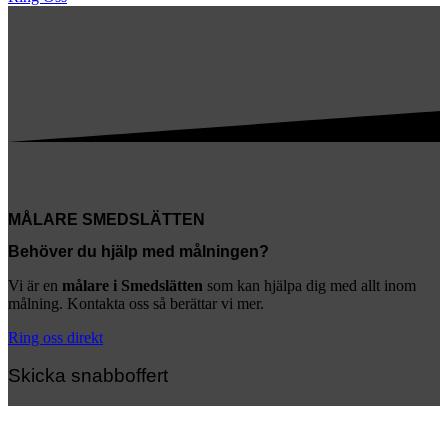
MÅLARE SMEDSLÄTTEN
Behöver du hjälp med målningen?
Vi är en
målare i Smedslätten
som kan hjälpa dig med allt inom
målning. Kontakta oss så berättar vi mer.
Ring oss direkt
Skicka snabboffert