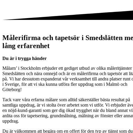
Målerifirma och tapetsör i Smedslätten m
lång erfarenhet
Du är i trygga händer
Målarn’ i Stockholm erbjuder ett gediget utbud av olika måleritjänster 
Smedslätten och nära omnejd och är en målerifirma och tapetsör att lit
på. Vi har dessutom expanderat vår verksamhet till andra platser runt
i Sverige, för att vi ska kunna utföra fler uppdrag som i Malmö och
Göteborg!
Tack vare våra erfarna målare som alltid säkerställer bästa resultat på
samtliga uppdrag, är vi stolta över arbetet som vi utför. Vi erbjuder äv
en nöjd-kund-garanti som ger dig ökad trygghet när du bland annat vil
anlita oss för tapetsering, grundmålning, målning av fönster eller anna
uppdrag.
Du är välkommen att begära om en offert för den typ av tjänst som du