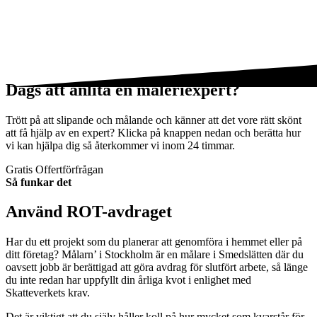
Dags att anlita en måleriexpert?
Trött på att slipande och målande och känner att det vore rätt skönt
att få hjälp av en expert? Klicka på knappen nedan och berätta hur
vi kan hjälpa dig så återkommer vi inom 24 timmar.
Gratis Offertförfrågan
Så funkar det
Använd ROT-avdraget
Har du ett projekt som du planerar att genomföra i hemmet eller på
ditt företag? Målarn’ i Stockholm är en målare i Smedslätten där du
oavsett jobb är berättigad att göra avdrag för slutfört arbete, så länge
du inte redan har uppfyllt din årliga kvot i enlighet med
Skatteverkets krav.
Det är viktigt att du själv håller koll på hur mycket som kvarstår för