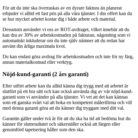
För att du inte ska överraskas av en dyrare faktura än planerat
erbjuder vi alltid ett fast pris på alla våra tjänster. I din offert kan du
se hur mycket arbetet kostar dig i både arbete och material.
Dessutom använder vi oss av ROT-avdraget, vilket innebär att du
kan dra av 30% av arbetskostnaden på fakturan, någonting som vi
automatiskt inkluderar om du inte själv nämner att du redan har
använt din årliga maximala kvot.
Du kan endast göra avdrag för arbetskostnaden och inte för ny färg,
annan materialkostnad eller verktyg.
Nöjd-kund-garanti (2 års garanti)
Efter utfört arbete kan du alltid känna dig trygg med att arbetet är
slutfört på ett bra sätt och kan också använda dig av vår nöjd-kund-
garanti som vi använder på alla tjänster. Vi vet att det kan kännas
som ett ganska svårt val att boka en kompetent målerifirma och vill
med denna garanti göra att du känner dig tryggare med ditt val.
Garantin gäller under två år för att du ska ha tid att bedöma hur du
känner för slutresultatet och säkerställer också att färgen eller
genomförd tapetsering håller som den ska.