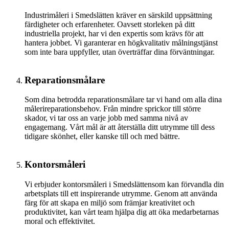
Industrimåleri i Smedslätten kräver en särskild uppsättning
färdigheter och erfarenheter. Oavsett storleken på ditt
industriella projekt, har vi den expertis som krävs för att
hantera jobbet. Vi garanterar en högkvalitativ målningstjänst
som inte bara uppfyller, utan överträffar dina förväntningar.
Reparationsmålare
Som dina betrodda reparationsmålare tar vi hand om alla dina
målerireparationsbehov. Från mindre sprickor till större
skador, vi tar oss an varje jobb med samma nivå av
engagemang. Vårt mål är att återställa ditt utrymme till dess
tidigare skönhet, eller kanske till och med bättre.
Kontorsmåleri
Vi erbjuder kontorsmåleri i Smedslättensom kan förvandla din
arbetsplats till ett inspirerande utrymme. Genom att använda
färg för att skapa en miljö som främjar kreativitet och
produktivitet, kan vårt team hjälpa dig att öka medarbetarnas
moral och effektivitet.