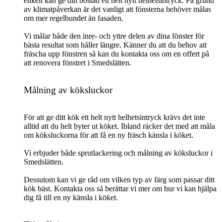
enkelt kan ge din bostad ett helt nytt helhetsintryck. På grund
av klimatpåverkan är det vanligt att fönsterna behöver målas
om mer regelbundet än fasaden.
Vi målar både den inre- och yttre delen av dina fönster för
bästa resultat som håller längre. Känner du att du behov att
fräscha upp fönstren så kan du kontakta oss om en offert på
att renovera fönstret i Smedslätten.
Målning av köksluckor
För att ge ditt kök ett helt nytt helhetsintryck krävs det inte
alltid att du helt byter ut köket. Ibland räcker det med att måla
om köksluckorna för att få en ny fräsch känsla i köket.
Vi erbjuder både sprutlackering och målning av köksluckor i
Smedslätten.
Dessutom kan vi ge råd om vilken typ av färg som passar ditt
kök bäst. Kontakta oss så berättar vi mer om hur vi kan hjälpa
dig få till en ny känsla i köket.