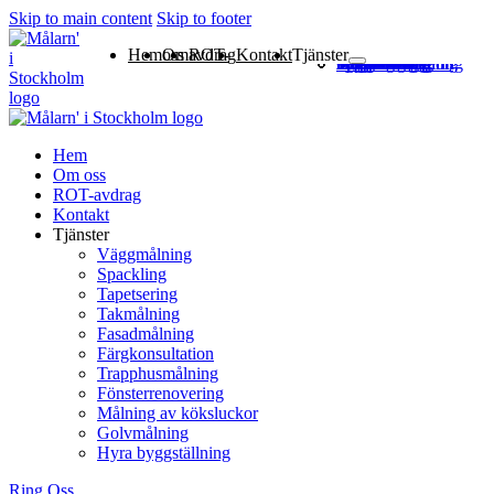
Skip to main content
Skip to footer
Hem
Om oss
ROT-avdrag
Kontakt
Tjänster
Väggmålning
Spackling
Tapetsering
Takmålning
Fasadmålning
Färgkonsultation
Trapphusmålning
Fönsterrenovering
Målning av köksluckor
Golvmålning
Hyra byggställning
Hem
Om oss
ROT-avdrag
Kontakt
Tjänster
Väggmålning
Spackling
Tapetsering
Takmålning
Fasadmålning
Färgkonsultation
Trapphusmålning
Fönsterrenovering
Målning av köksluckor
Golvmålning
Hyra byggställning
Ring Oss