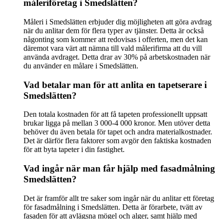
måleriföretag i Smedslätten?
Måleri i Smedslätten erbjuder dig möjligheten att göra avdrag
när du anlitar dem för flera typer av tjänster. Detta är också
någonting som kommer att redovisas i offerten, men det kan
däremot vara värt att nämna till vald målerifirma att du vill
använda avdraget. Detta drar av 30% på arbetskostnaden när
du använder en målare i Smedslätten.
Vad betalar man för att anlita en tapetserare i
Smedslätten?
Den totala kostnaden för att få tapeten professionellt uppsatt
brukar ligga på mellan 3 000-4 000 kronor. Men utöver detta
behöver du även betala för tapet och andra materialkostnader.
Det är därför flera faktorer som avgör den faktiska kostnaden
för att byta tapeter i din fastighet.
Vad ingår när man får hjälp med fasadmålning
Smedslätten?
Det är framför allt tre saker som ingår när du anlitar ett företag
för fasadmålning i Smedslätten. Detta är förarbete, tvätt av
fasaden för att avlägsna mögel och alger, samt hjälp med