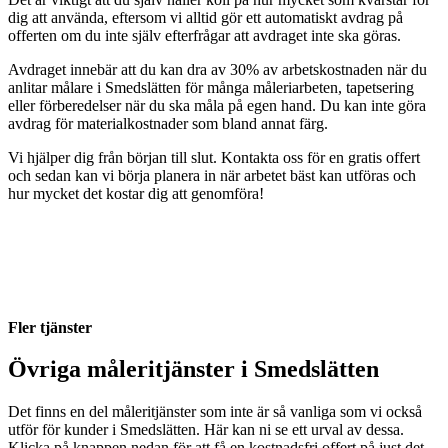
dig att använda, eftersom vi alltid gör ett automatiskt avdrag på
offerten om du inte själv efterfrågar att avdraget inte ska göras.
Avdraget innebär att du kan dra av 30% av arbetskostnaden när du
anlitar målare i Smedslätten för många måleriarbeten, tapetsering
eller förberedelser när du ska måla på egen hand. Du kan inte göra
avdrag för materialkostnader som bland annat färg.
Vi hjälper dig från början till slut. Kontakta oss för en gratis offert
och sedan kan vi börja planera in när arbetet bäst kan utföras och
hur mycket det kostar dig att genomföra!
Fler tjänster
Övriga måleritjänster i Smedslätten
Det finns en del måleritjänster som inte är så vanliga som vi också
utför för kunder i Smedslätten. Här kan ni se ett urval av dessa.
Klicka på knappen nedan för att få en kostnadsfri offert på just det