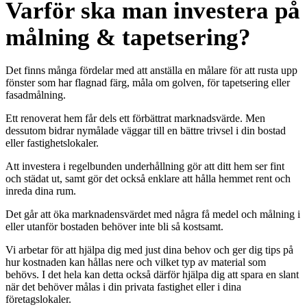
Varför ska man investera på
målning & tapetsering?
Det finns många fördelar med att anställa en målare för att rusta upp
fönster som har flagnad färg, måla om golven, för tapetsering eller
fasadmålning.
Ett renoverat hem får dels ett förbättrat marknadsvärde. Men
dessutom bidrar nymålade väggar till en bättre trivsel i din bostad
eller fastighetslokaler.
Att investera i regelbunden underhållning gör att ditt hem ser fint
och städat ut, samt gör det också enklare att hålla hemmet rent och
inreda dina rum.
Det går att öka marknadensvärdet med några få medel och målning i
eller utanför bostaden behöver inte bli så kostsamt.
Vi arbetar för att hjälpa dig med just dina behov och ger dig tips på
hur kostnaden kan hållas nere och vilket typ av material som
behövs. I det hela kan detta också därför hjälpa dig att spara en slant
när det behöver målas i din privata fastighet eller i dina
företagslokaler.