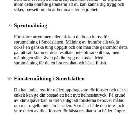
inom detta område garanterar att du kan känna dig trygg och
säker, oavsett om du är hemma eller på jobbet.
Sprutmålning
För större utrymmen eller tak kan du boka in oss för
sprutmålning i Smedslätten. Målning av framför allt tak är
också en ganska tung uppgift och om man inte genomför detta
på rätt sätt kommer dels resultatet inte bli särskilt bra, men
målningen sliter även på din rygg och axlar. Med
sprutmålning får du ett bra resultat och bästa finish.
Fönstermålning i Smedslätten
Du kan anlita oss för måleriuppdrag som rör fönster och där vi
enkelt kan ge din bostad ett helt nytt helhetsintryck. På grund
av klimatpåverkan är det vanligt att fönsterna behöver målas
om mer regelbundet än fasaden. Vi målar både den inre- och
yttre delen av dina fönster för bästa resultat som håller längre.