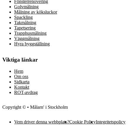
Fönsterrenovering
Golvmålning
Målning av köksluckor
Spackling
Takmålning
Tapetsering
Trapphusmålning
Väggmålning
Hyra byggställning
Viktiga länkar
Hem
Om oss
Sidkarta
Kontakt
ROT-avdrag
Copyright © • Målarn' i Stockholm
Vem driver denna webbplats?
Cookie Policy
Integritetspolicy